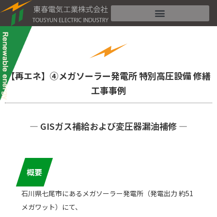
内
容
を
ス
キ
ッ
【再エネ】④メガソーラー発電所 特別高圧設備 修繕
プ
工事事例
― GISガス補給および変圧器漏油補修 ―
概要
石川県七尾市にあるメガソーラー発電所（発電出力 約51
メガワット）にて、