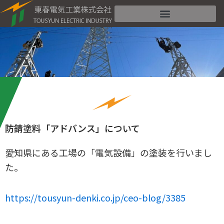
内
容
を
ス
キ
ッ
プ
防錆塗料「アドバンス」について
愛知県にある工場の「電気設備」の塗装を行いまし
た。
https://tousyun-denki.co.jp/ceo-blog/3385