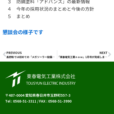
３ 防錆塗料「アドバンス」の最新情報
４ 今年の採用状況のまとめと今後の方針
５ まとめ
懇談会の様子です
PREVIOUS
NEXT
Prev
N
長野県では初めての「メガソーラー設備」 特別高圧電気設備の点検をします
「東春電気工業ｎｏｗ」1月号が完成しました！ぜひご覧ください。
〒487-0004 愛知県春日井市玉野町557-3
Tel : 0568-51-3311 / FAX : 0568-51-3990