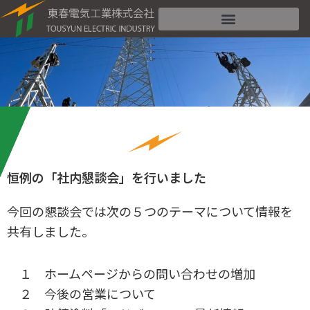
内
容
を
ス
キ
ッ
プ
恒例の「社内懇談会」を行いました
今回の懇談会では次の５つのテーマについて情報を
共有しました。
１ ホームページからの問い合わせの増加
２ 今後の営業について