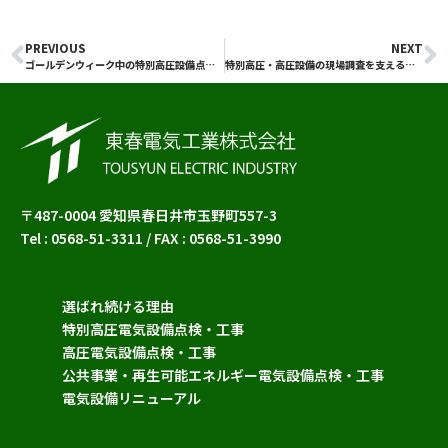
PREVIOUS
NEXT
Prev
N
ゴールデンウィーク中の特別高圧設備点検 ｜保安協会様からのご依頼で、今年も現場に入りました
特別高圧・高圧設備の現場調査を支える 技術総括Tさんを紹介します
〒487-0004 愛知県春日井市玉野町557-3
Tel : 0568-51-3311 / FAX : 0568-51-3990
選ばれ続ける理由
特別高圧電気設備点検・工事
高圧電気設備点検・工事
公共事業・再生可能エネルギー電気設備点検・工事
電気設備リニューアル