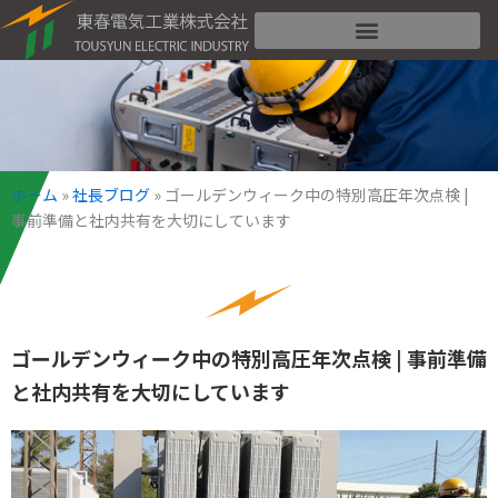
内
容
を
ス
キ
ッ
プ
ホーム
»
社長ブログ
»
ゴールデンウィーク中の特別高圧年次点検 |
事前準備と社内共有を大切にしています
ゴールデンウィーク中の特別高圧年次点検 | 事前準備
と社内共有を大切にしています