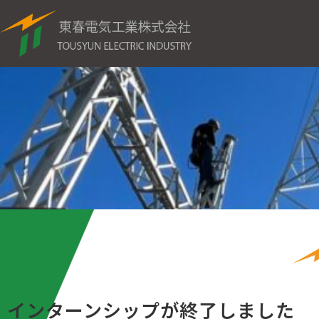
内
容
を
ス
キ
ッ
プ
インターンシップが終了しました